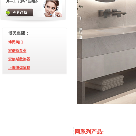
博民集团：
博民阀门
宏倍斯泵业
宏倍斯散热器
上海博煌贸易
同系列产品: